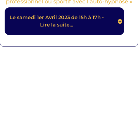
professionnel ou sportif avec l’auto-hypnose »
Le samedi 1er Avril 2023 de 15h à 17h -
Lire la suite...
UNE QUESTION
CONCERNANT LES
ATELIERS D’AUTO-
HYPNOSE.
Ecrivez-nous via le formulaire ou appelez-
moi au 06 66 65 97 80.