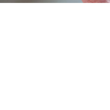
L’autohypnose pour dialoguer avec son
inconscient
L’auto-hypnose est un outil permettant de
dialoguer avec son inconscient, avec cette «
petite voix » à l’intérieur de soi, avec notre «Moi
intérieur».
Chacun de nous possède toutes les ressources
nécessaires pour résoudre les problématiques
rencontrées, pour améliorer ses propres