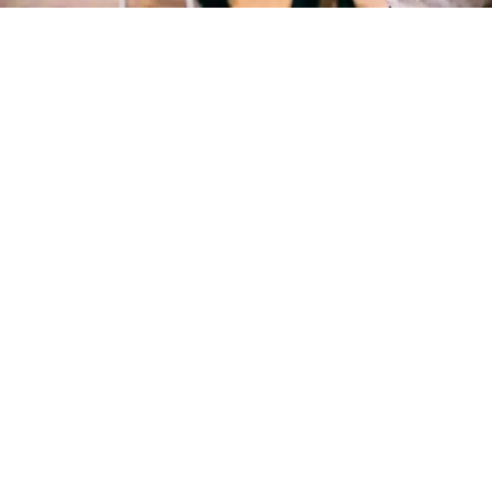
gestion de ses émotions
gestion du stress, anxiété ou nervosité
améliorer sa santé
développer sa confiance en soi, son estime
de soi
développer ses capacités, ses compétences
ou performances
booster ses résultats et atteindre ses
objectifs.